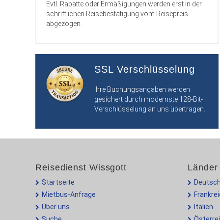
Evtl. Rabatte oder Ermäßigungen werden erst in der
schriftlichen Reisebestätigung vom Reisepreis
abgezogen.
SSL Verschlüsselung
Ihre Buchungsangaben werden
gesichert durch modernste 128-Bit-
Verschlüsselung an uns übertragen.
Reisedienst Wissgott
Länder
Startseite
Deutsch
Mietbus-Anfrage
Frankre
Über uns
Italien
Suche
Österre