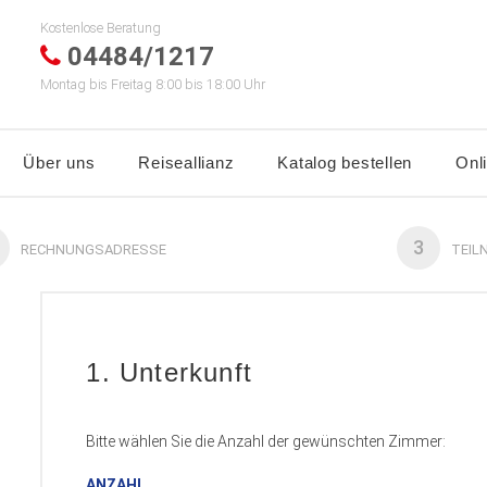
Kostenlose Beratung
04484/1217
Montag bis Freitag 8:00 bis 18:00 Uhr
Über uns
Reiseallianz
Katalog bestellen
Onl
3
RECHNUNGSADRESSE
TEIL
1. Unterkunft
Bitte wählen Sie die Anzahl der gewünschten Zimmer:
ANZAHL