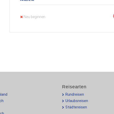
Neu beginnen
Reisearten
land
Rundreisen
ich
Urlaubsreisen
Städtereisen
ich