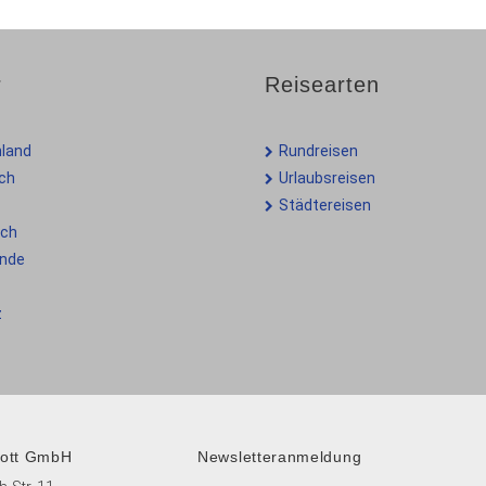
r
Reisearten
land
Rundreisen
ich
Urlaubsreisen
Städtereisen
ich
ande
z
gott GmbH
Newsletteranmeldung