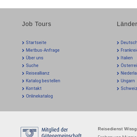
Job Tours
Lände
Startseite
Deutsch
Mietbus-Anfrage
Frankre
Über uns
Italien
Suche
Österre
Reiseallianz
Niederl
Katalog bestellen
Ungarn
Kontakt
Schwei
Onlinekatalog
Reisedienst Wiss