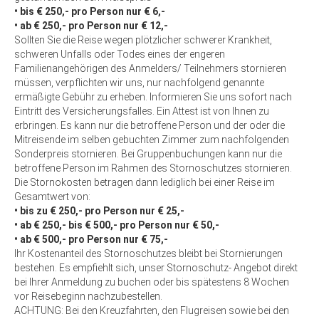
• bis € 250,- pro Person nur € 6,-
• ab € 250,- pro Person nur € 12,-
Sollten Sie die Reise wegen plötzlicher schwerer Krankheit,
schweren Unfalls oder Todes eines der engeren
Familienangehörigen des Anmelders/ Teilnehmers stornieren
müssen, verpflichten wir uns, nur nachfolgend genannte
ermäßigte Gebühr zu erheben. Informieren Sie uns sofort nach
Eintritt des Versicherungsfalles. Ein Attest ist von Ihnen zu
erbringen. Es kann nur die betroffene Person und der oder die
Mitreisende im selben gebuchten Zimmer zum nachfolgenden
Sonderpreis stornieren. Bei Gruppenbuchungen kann nur die
betroffene Person im Rahmen des Stornoschutzes stornieren.
Die Stornokosten betragen dann lediglich bei einer Reise im
Gesamtwert von:
• bis zu € 250,- pro Person nur € 25,-
• ab € 250,- bis € 500,- pro Person nur € 50,-
• ab € 500,- pro Person nur € 75,-
Ihr Kostenanteil des Stornoschutzes bleibt bei Stornierungen
bestehen. Es empfiehlt sich, unser Stornoschutz- Angebot direkt
bei Ihrer Anmeldung zu buchen oder bis spätestens 8 Wochen
vor Reisebeginn nachzubestellen.
ACHTUNG: Bei den Kreuzfahrten, den Flugreisen sowie bei den